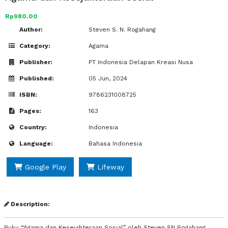
Rp980.00
Author:
Steven S. N. Rogahang
Category:
Agama
Publisher:
PT Indonesia Delapan Kreasi Nusa
Published:
05 Jun, 2024
ISBN:
9786231008725
Pages:
163
Country:
Indonesia
Language:
Bahasa Indonesia
Google Play
Lifeway
Description:
Buku “Agama dan Kesejahteraan Sosial” oleh Steven SN Rogahang