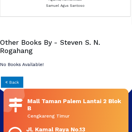
Hidup Bersama Allah
Agama
Ps. Ir. Pieter Tauran, M.Th.
Other Books By - Steven S. N.
Rogahang
No Books Available!
Back
Mall Taman Palem Lantai 2 Blok
B
Cengkareng Timur
Jl. Kamal Raya No.13