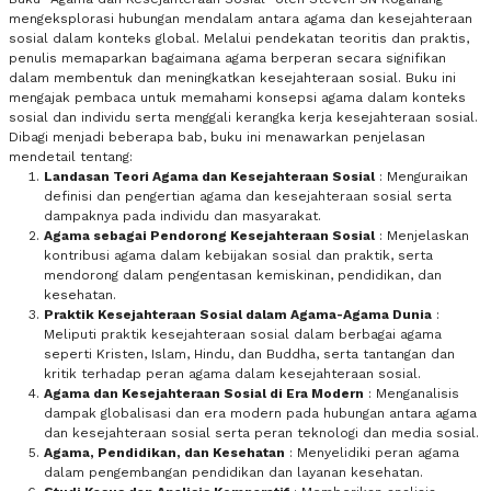
mengeksplorasi hubungan mendalam antara agama dan kesejahteraan
sosial dalam konteks global. Melalui pendekatan teoritis dan praktis,
penulis memaparkan bagaimana agama berperan secara signifikan
dalam membentuk dan meningkatkan kesejahteraan sosial. Buku ini
mengajak pembaca untuk memahami konsepsi agama dalam konteks
sosial dan individu serta menggali kerangka kerja kesejahteraan sosial.
Dibagi menjadi beberapa bab, buku ini menawarkan penjelasan
mendetail tentang:
Landasan Teori Agama dan Kesejahteraan Sosial
: Menguraikan
definisi dan pengertian agama dan kesejahteraan sosial serta
dampaknya pada individu dan masyarakat.
Agama sebagai Pendorong Kesejahteraan Sosial
: Menjelaskan
kontribusi agama dalam kebijakan sosial dan praktik, serta
mendorong dalam pengentasan kemiskinan, pendidikan, dan
kesehatan.
Praktik Kesejahteraan Sosial dalam Agama-Agama Dunia
:
Meliputi praktik kesejahteraan sosial dalam berbagai agama
seperti Kristen, Islam, Hindu, dan Buddha, serta tantangan dan
kritik terhadap peran agama dalam kesejahteraan sosial.
Agama dan Kesejahteraan Sosial di Era Modern
: Menganalisis
dampak globalisasi dan era modern pada hubungan antara agama
dan kesejahteraan sosial serta peran teknologi dan media sosial.
Agama, Pendidikan, dan Kesehatan
: Menyelidiki peran agama
dalam pengembangan pendidikan dan layanan kesehatan.