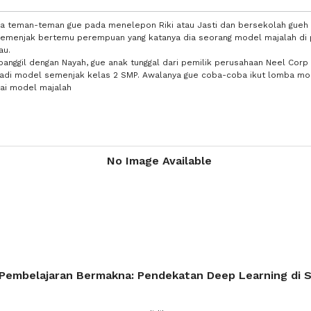
a teman-teman gue pada menelepon Riki atau Jasti dan bersekolah gueh d
semenjak bertemu perempuan yang katanya dia seorang model majalah di pe
au.
panggil dengan Nayah, gue anak tunggal dari pemilik perusahaan Neel Corp
jadi model semenjak kelas 2 SMP. Awalanya gue coba-coba ikut lomba mod
ai model majalah
Pembelajaran Bermakna: Pendekatan Deep Learning di S