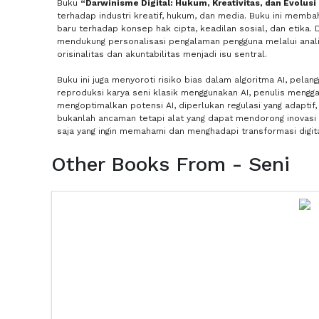
Buku
“Darwinisme Digital: Hukum, Kreativitas, dan Evolusi 
terhadap industri kreatif, hukum, dan media. Buku ini mem
baru terhadap konsep hak cipta, keadilan sosial, dan etika. D
mendukung personalisasi pengalaman pengguna melalui analisis
orisinalitas dan akuntabilitas menjadi isu sentral.
Buku ini juga menyoroti risiko bias dalam algoritma AI, pela
reproduksi karya seni klasik menggunakan AI, penulis meng
mengoptimalkan potensi AI, diperlukan regulasi yang adaptif, 
bukanlah ancaman tetapi alat yang dapat mendorong inovasi sa
saja yang ingin memahami dan menghadapi transformasi digital
Other Books From - Seni