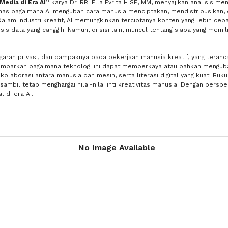
Media di Era AI”
karya Dr. RR. Ella Evrita H SE, MM, menyajikan analisis 
bahas bagaimana AI mengubah cara manusia menciptakan, mendistribusikan
alam industri kreatif, AI memungkinkan terciptanya konten yang lebih cepat 
 data yang canggih. Namun, di sisi lain, muncul tentang siapa yang memili
nggaran privasi, dan dampaknya pada pekerjaan manusia kreatif, yang teranc
gambarkan bagaimana teknologi ini dapat memperkaya atau bahkan menguba
kolaborasi antara manusia dan mesin, serta literasi digital yang kuat. Buk
mbil tetap menghargai nilai-nilai inti kreativitas manusia. Dengan perspekt
 di era AI.