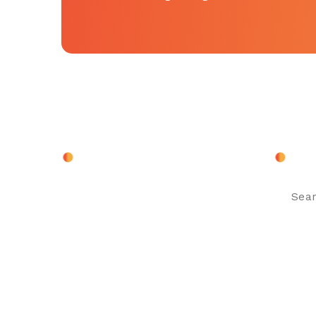
About Company
Sear
Search
for: