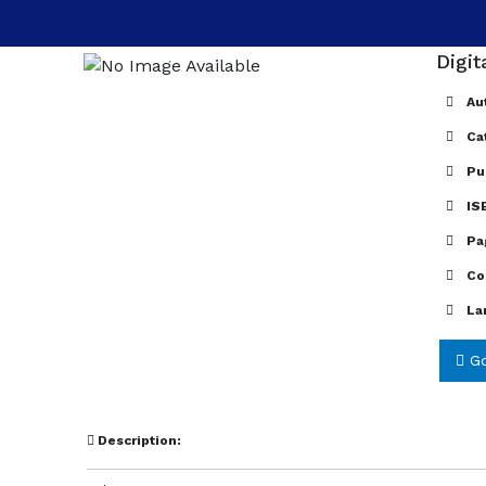
Digit
Aut
Ca
Pub
IS
Pa
Co
La
Go
Description: