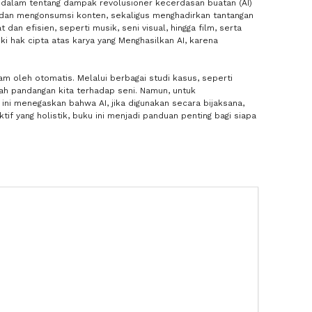
mendalam tentang dampak revolusioner kecerdasan buatan (AI)
, dan mengonsumsi konten, sekaligus menghadirkan tantangan
dan efisien, seperti musik, seni visual, hingga film, serta
ki hak cipta atas karya yang Menghasilkan AI, karena
am oleh otomatis. Melalui berbagai studi kasus, seperti
h pandangan kita terhadap seni. Namun, untuk
u ini menegaskan bahwa AI, jika digunakan secara bijaksana,
if yang holistik, buku ini menjadi panduan penting bagi siapa