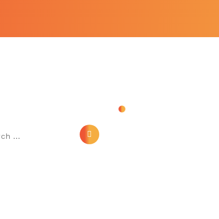
ch
Link