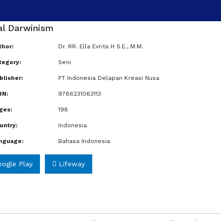
al Darwinism
hor:
Dr. RR. Ella Evrita H S.E., M.M.
tegory:
Seni
lisher:
PT Indonesia Delapan Kreasi Nusa
BN:
9786231063113
ges:
198
untry:
Indonesia
nguage:
Bahasa Indonesia
ogle Play
Lifeway