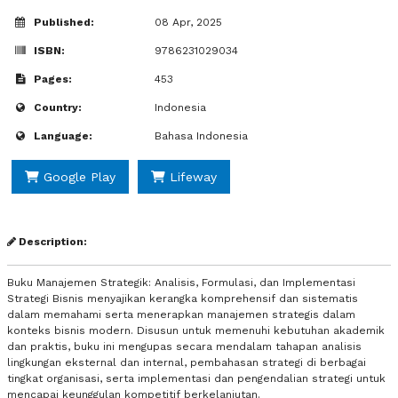
Published:
08 Apr, 2025
ISBN:
9786231029034
Pages:
453
Country:
Indonesia
Language:
Bahasa Indonesia
Google Play
Lifeway
Description:
Buku Manajemen Strategik: Analisis, Formulasi, dan Implementasi
Strategi Bisnis menyajikan kerangka komprehensif dan sistematis
dalam memahami serta menerapkan manajemen strategis dalam
konteks bisnis modern. Disusun untuk memenuhi kebutuhan akademik
dan praktis, buku ini mengupas secara mendalam tahapan analisis
lingkungan eksternal dan internal, pembahasan strategi di berbagai
tingkat organisasi, serta implementasi dan pengendalian strategi untuk
mencapai keunggulan kompetitif berkelanjutan.