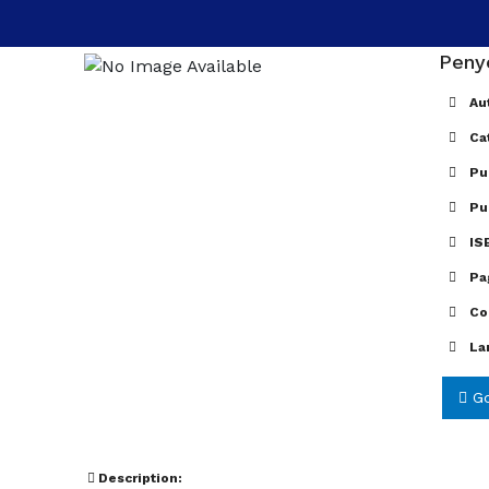
Peny
Aut
Ca
Pub
Pu
IS
Pa
Co
La
Go
Description: