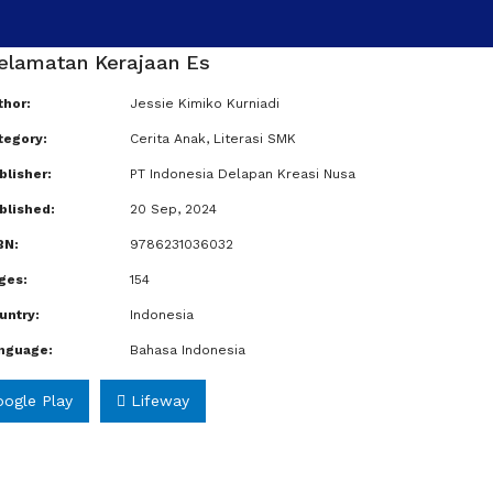
elamatan Kerajaan Es
hor:
Jessie Kimiko Kurniadi
tegory:
Cerita Anak
,
Literasi SMK
lisher:
PT Indonesia Delapan Kreasi Nusa
blished:
20 Sep, 2024
BN:
9786231036032
ges:
154
untry:
Indonesia
nguage:
Bahasa Indonesia
ogle Play
Lifeway