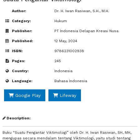
Author:
Dr. H. Iwan Rasiwan, S.H., M.H.
Category:
Hukum
Publisher:
PT Indonesia Delapan Kreasi Nusa
Published:
12 May, 2024
ISBN:
9786231002938
Pages:
245
Country:
Indonesia
Language:
Bahasa Indonesia
Google Play
Lifeway
Description:
Buku “Suatu Pengantar Viktimologi” oleh Dr. H. Iwan Rasiwan, SH, MH,
mengupas secara mendalam tentang Viktimologi, yaitu studi tentang