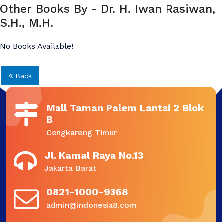
Other Books By - Dr. H. Iwan Rasiwan,
S.H., M.H.
No Books Available!
Back
Mall Taman Palem Lantai 2 Blok
B
Cengkareng Timur
Jl. Kamal Raya No.13
Jakarta Barat
0821-1000-9368
admin@indonesia8.com