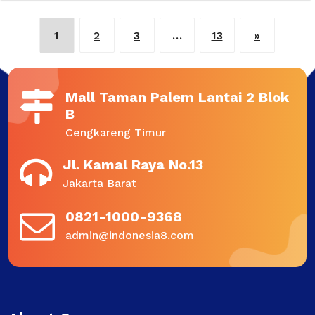
1
2
3
…
13
»
Mall Taman Palem Lantai 2 Blok
B
Cengkareng Timur
Jl. Kamal Raya No.13
Jakarta Barat
0821-1000-9368
admin@indonesia8.com