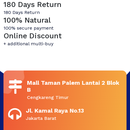
180 Days Return
180 Days Return
100% Natural
100% secure payment
Online Discount
+ additional multi-buy
Mall Taman Palem Lantai 2 Blok
B
Cengkareng Timur
Jl. Kamal Raya No.13
Jakarta Barat