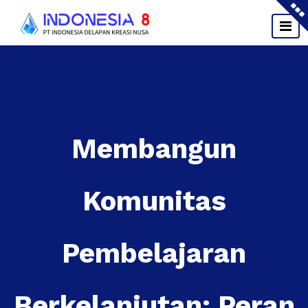
Skip
to
content
Membangun
Komunitas
Pembelajaran
Berkelanjutan: Peran