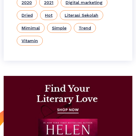
2020
2021
Digital marketing
Dried
Hot
Literasi Sekolah
Mimimal
Simple
Trend
Vitamin