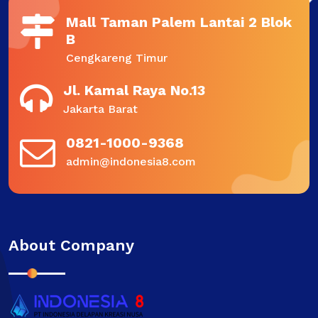
Mall Taman Palem Lantai 2 Blok
B
Cengkareng Timur
Jl. Kamal Raya No.13
Jakarta Barat
0821-1000-9368
admin@indonesia8.com
About Company