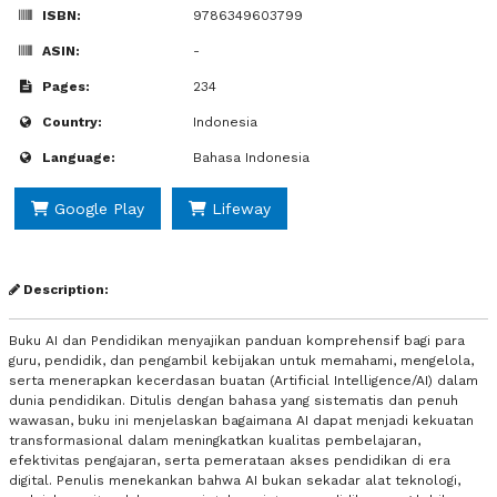
ISBN:
9786349603799
ASIN:
-
Pages:
234
Country:
Indonesia
Language:
Bahasa Indonesia
Google Play
Lifeway
Description:
Buku AI dan Pendidikan menyajikan panduan komprehensif bagi para
guru, pendidik, dan pengambil kebijakan untuk memahami, mengelola,
serta menerapkan kecerdasan buatan (Artificial Intelligence/AI) dalam
dunia pendidikan. Ditulis dengan bahasa yang sistematis dan penuh
wawasan, buku ini menjelaskan bagaimana AI dapat menjadi kekuatan
transformasional dalam meningkatkan kualitas pembelajaran,
efektivitas pengajaran, serta pemerataan akses pendidikan di era
digital. Penulis menekankan bahwa AI bukan sekadar alat teknologi,