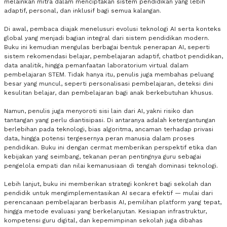
melainkan mitra dalam menciptakan sistem pendidikan yang lebih
adaptif, personal, dan inklusif bagi semua kalangan.
Di awal, pembaca diajak menelusuri evolusi teknologi AI serta konteks
global yang menjadi bagian integral dari sistem pendidikan modern.
Buku ini kemudian mengulas berbagai bentuk penerapan AI, seperti
sistem rekomendasi belajar, pembelajaran adaptif, chatbot pendidikan,
data analitik, hingga pemanfaatan laboratorium virtual dalam
pembelajaran STEM. Tidak hanya itu, penulis juga membahas peluang
besar yang muncul, seperti personalisasi pembelajaran, deteksi dini
kesulitan belajar, dan pembelajaran bagi anak berkebutuhan khusus.
Namun, penulis juga menyoroti sisi lain dari AI, yakni risiko dan
tantangan yang perlu diantisipasi. Di antaranya adalah ketergantungan
berlebihan pada teknologi, bias algoritma, ancaman terhadap privasi
data, hingga potensi tergesernya peran manusia dalam proses
pendidikan. Buku ini dengan cermat memberikan perspektif etika dan
kebijakan yang seimbang, tekanan peran pentingnya guru sebagai
pengelola empati dan nilai kemanusiaan di tengah dominasi teknologi.
Lebih lanjut, buku ini memberikan strategi konkret bagi sekolah dan
pendidik untuk mengimplementasikan AI secara efektif — mulai dari
perencanaan pembelajaran berbasis AI, pemilihan platform yang tepat,
hingga metode evaluasi yang berkelanjutan. Kesiapan infrastruktur,
kompetensi guru digital, dan kepemimpinan sekolah juga dibahas