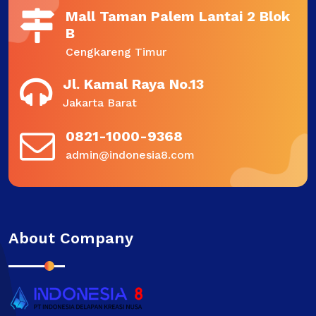
Mall Taman Palem Lantai 2 Blok
B
Cengkareng Timur
Jl. Kamal Raya No.13
Jakarta Barat
0821-1000-9368
admin@indonesia8.com
About Company