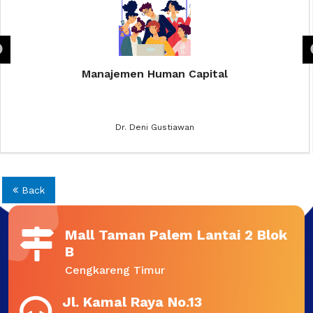
Manajemen Human Capital
Dr. Deni Gustiawan
Back
Mall Taman Palem Lantai 2 Blok
B
Cengkareng Timur
Jl. Kamal Raya No.13