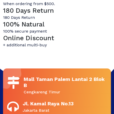
When ordering from $500.
180 Days Return
180 Days Return
100% Natural
100% secure payment
Online Discount
+ additional multi-buy
Mall Taman Palem Lantai 2 Blok
B
Cengkareng Timur
Jl. Kamal Raya No.13
Jakarta Barat